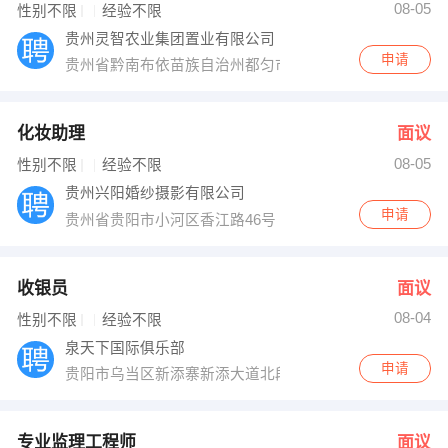
08-05
性别不限
经验不限
贵州灵智农业集团置业有限公司
申请
贵州省黔南布依苗族自治州都匀市斗篷山路317号灵智广
化妆助理
面议
08-05
性别不限
经验不限
贵州兴阳婚纱摄影有限公司
申请
贵州省贵阳市小河区香江路46号
收银员
面议
08-04
性别不限
经验不限
泉天下国际俱乐部
申请
贵阳市乌当区新添寨新添大道北段197号（万江大厦对面
专业监理工程师
面议