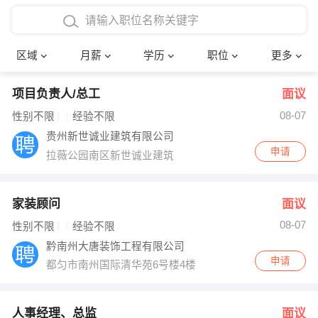
4000-5000元
本科
行政后勤
建筑装潢
确定
区域
月薪
学历
职位
更多
5000-8000元
硕士
销售岗位
教师
项目负责人/总工
面议
8000-12000元
博士
文员
护士
08-07
性别不限
经验不限
12000-20000元
财务会计
传单派发
贵州新世诚业建筑有限公司
申请
拉薇公园南区新世诚业建筑
其他
超市零售
促销导购
网络IT
保健按摩
家装顾问
面议
08-07
性别不限
经验不限
快递员
前台接待
黔南州大唐装饰工程有限公司
申请
都匀市南州国际清华苑6号楼4楼
收银员
技术员/工程师
水电/机修
部门经理
人事经理、总监
面议