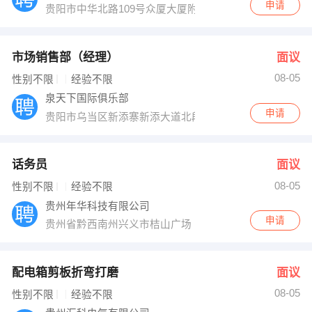
申请
贵阳市中华北路109号众厦大厦附楼9楼
市场销售部（经理）
面议
08-05
性别不限
经验不限
泉天下国际俱乐部
申请
贵阳市乌当区新添寨新添大道北段197号（万江大厦对面
话务员
面议
08-05
性别不限
经验不限
贵州年华科技有限公司
申请
贵州省黔西南州兴义市桔山广场
配电箱剪板折弯打磨
面议
08-05
性别不限
经验不限