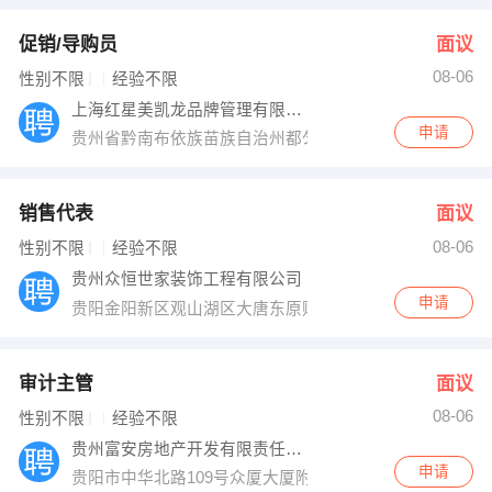
促销/导购员
面议
08-06
性别不限
经验不限
上海红星美凯龙品牌管理有限公司都匀分公司
申请
贵州省黔南布依族苗族自治州都匀市斗篷山路317号收费
销售代表
面议
08-06
性别不限
经验不限
贵州众恒世家装饰工程有限公司
申请
贵阳金阳新区观山湖区大唐东原财富广场6栋8楼
审计主管
面议
08-06
性别不限
经验不限
贵州富安房地产开发有限责任公司
申请
贵阳市中华北路109号众厦大厦附楼9楼