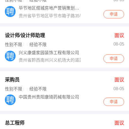
性别不限
经验不限
毕节地区煜城房地产营销策划有限公司
申请
贵州省毕节地区毕节市箱子路35号
设计师∕设计师助理
面议
08-05
性别不限
经验不限
兴义康盛家园装饰工程有限公司
申请
贵州省黔西南州兴义机场大的道蓝天花园旭景园101-1033
采购员
面议
08-05
性别不限
经验不限
中国贵州贵阳康琦药械有限公司
申请
总工程师
面议