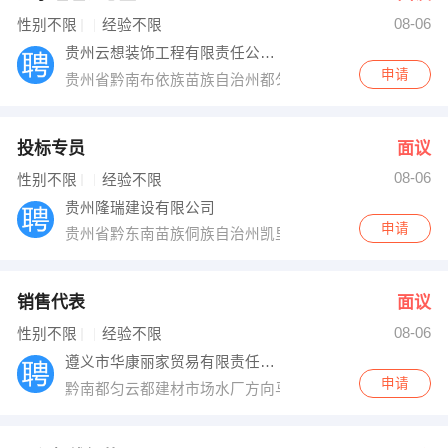
08-06
出纳
保险
性别不限
经验不限
贵州云想装饰工程有限责任公司黔南分公司
编辑
法律
申请
贵州省黔南布依族苗族自治州都匀市工人路中心大夏七楼
保洁
贸易采购
投标专员
面议
跟单
理财顾问
08-06
性别不限
经验不限
贵州隆瑞建设有限公司
其他职位
申请
贵州省黔东南苗族侗族自治州凯里市滨江路
销售代表
面议
08-06
性别不限
经验不限
遵义市华康丽家贸易有限责任公司
申请
黔南都匀云都建材市场水厂方向马可波罗瓷砖