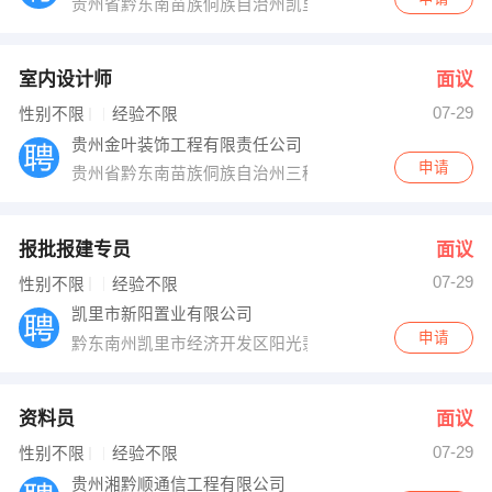
贵州省黔东南苗族侗族自治州凯里市宁波路5号
室内设计师
面议
07-29
性别不限
经验不限
贵州金叶装饰工程有限责任公司
申请
贵州省黔东南苗族侗族自治州三穗县景怡苑二期6栋楼一
报批报建专员
面议
07-29
性别不限
经验不限
凯里市新阳置业有限公司
申请
黔东南州凯里市经济开发区阳光翡翠豪庭
资料员
面议
07-29
性别不限
经验不限
贵州湘黔顺通信工程有限公司