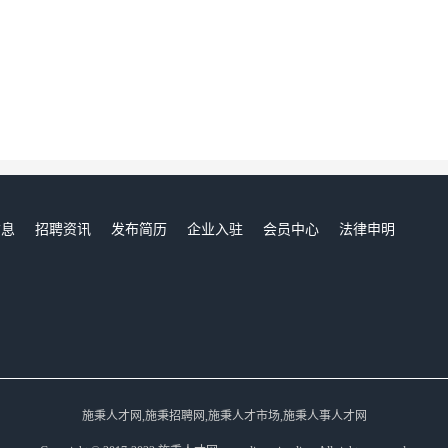
信息
招聘资讯
发布简历
企业入驻
会员中心
法律申明
们
施秉人才网,施秉招聘网,施秉人才市场,施秉人事人才网