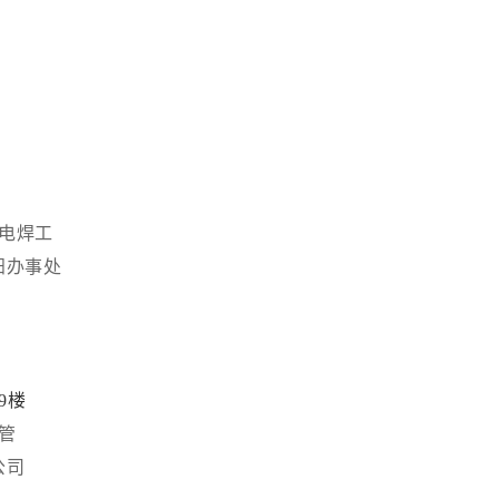
电焊工
阳办事处
9楼
管
公司