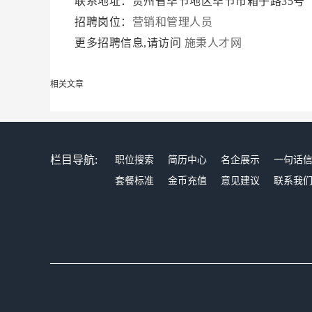
联系地址：贵州省毕节地区毕节市箱子路35号
招聘岗位：
营销和管理人员
更多招聘信息,请访问
施秉人才网
相关文章
栏目导航:
职位搜索
简历中心
名企展示
一句话
套餐标准
金币充值
意见建议
联系我