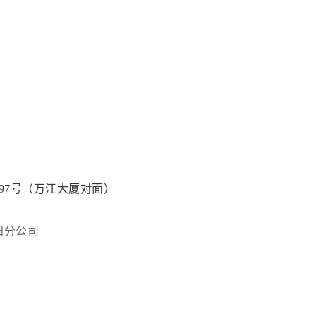
97号（万江大厦对面）
阳分公司