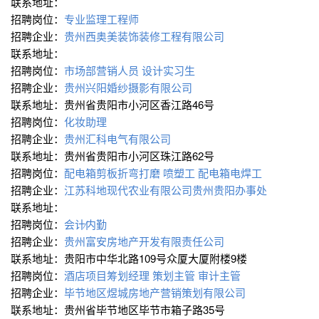
联系地址：
招聘岗位：
专业监理工程师
招聘企业：
贵州西奥美装饰装修工程有限公司
联系地址：
招聘岗位：
市场部营销人员
设计实习生
招聘企业：
贵州兴阳婚纱摄影有限公司
联系地址：贵州省贵阳市小河区香江路46号
招聘岗位：
化妆助理
招聘企业：
贵州汇科电气有限公司
联系地址：贵州省贵阳市小河区珠江路62号
招聘岗位：
配电箱剪板折弯打磨
喷塑工
配电箱电焊工
招聘企业：
江苏科地现代农业有限公司贵州贵阳办事处
联系地址：
招聘岗位：
会计∕内勤
招聘企业：
贵州富安房地产开发有限责任公司
联系地址：贵阳市中华北路109号众厦大厦附楼9楼
招聘岗位：
酒店项目筹划经理
策划主管
审计主管
招聘企业：
毕节地区煜城房地产营销策划有限公司
联系地址：贵州省毕节地区毕节市箱子路35号